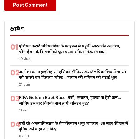
ट्रेंडिंग
01
एशियन कराटे चैंपियनशिप के फाइनल में पहुंचीं भारत की अलीशा,
चीन-ईरान के दिग्गजों को धूल चटाकर किया मेडल पक्का
19 Jun
02
अलीशा का महाइतिहास: एशियन सीनियर कराटे चैंपियनशिप में भारत
को पहली बार दिलाया ‘गोल्ड’, जापान की चैंपियन को चटाई धूल
21 Jun
03
FIFA Golden Boot Race: मेसी, एम्बाप्पे, हालैंड या हैरी केन…
जानिए इस बार किसके नाम होगी गोल्डन बूट?
11 Jul
04
नहीं रहे अफगानिस्तान के तेज गेंदबाज शपूर ज़ादरान, 38 साल की उम्र में
दुनिया को कहा अलविदा
07 Jul