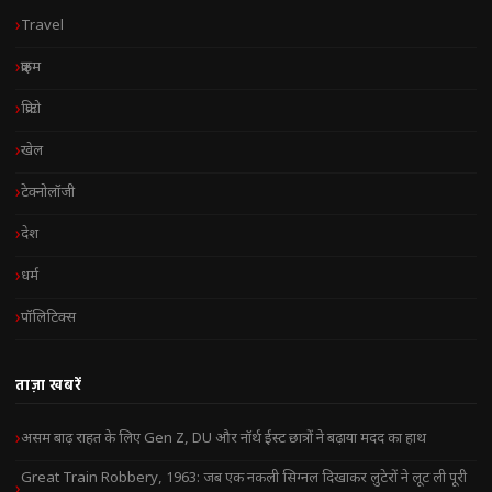
Travel
क्राइम
क्रिप्टो
खेल
टेक्नोलॉजी
देश
धर्म
पॉलिटिक्स
ताज़ा खबरें
असम बाढ़ राहत के लिए Gen Z, DU और नॉर्थ ईस्ट छात्रों ने बढ़ाया मदद का हाथ
Great Train Robbery, 1963: जब एक नकली सिग्नल दिखाकर लुटेरों ने लूट ली पूरी