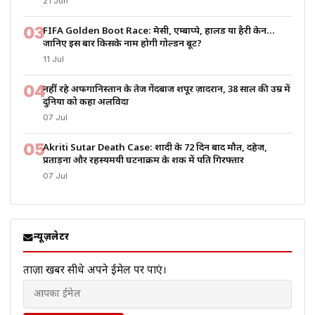
21 Jun
03
FIFA Golden Boot Race: मेसी, एम्बाप्पे, हालैंड या हैरी केन…
जानिए इस बार किसके नाम होगी गोल्डन बूट?
11 Jul
04
नहीं रहे अफगानिस्तान के तेज गेंदबाज शपूर ज़ादरान, 38 साल की उम्र में
दुनिया को कहा अलविदा
07 Jul
05
Akriti Sutar Death Case: शादी के 72 दिन बाद मौत, दहेज,
प्रताड़ना और रहस्यमयी घटनाक्रम के शक में पति गिरफ्तार
07 Jul
न्यूज़लेटर
ताज़ा खबरें सीधे अपने ईमेल पर पाएं।