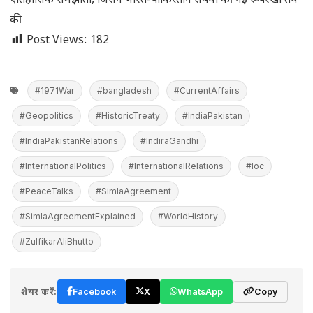
ऐतिहासिक समझौता, जिसने भारत-पाकिस्तान संबंधों की नई रूपरेखा तय
की
Post Views:
182
#1971War
#bangladesh
#CurrentAffairs
#Geopolitics
#HistoricTreaty
#IndiaPakistan
#IndiaPakistanRelations
#IndiraGandhi
#InternationalPolitics
#InternationalRelations
#loc
#PeaceTalks
#SimlaAgreement
#SimlaAgreementExplained
#WorldHistory
#ZulfikarAliBhutto
शेयर करें:
Facebook
X
WhatsApp
Copy