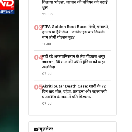
दिलाया ‘गोल्ड’, जापान की चैंपियन को चटाई
धूल
21 Jun
03
FIFA Golden Boot Race: मेसी, एम्बाप्पे,
हालैंड या हैरी केन…जानिए इस बार किसके
नाम होगी गोल्डन बूट?
11 Jul
04
नहीं रहे अफगानिस्तान के तेज गेंदबाज शपूर
ज़ादरान, 38 साल की उम्र में दुनिया को कहा
अलविदा
07 Jul
05
Akriti Sutar Death Case: शादी के 72
दिन बाद मौत, दहेज, प्रताड़ना और रहस्यमयी
घटनाक्रम के शक में पति गिरफ्तार
07 Jul
न्यूज़लेटर