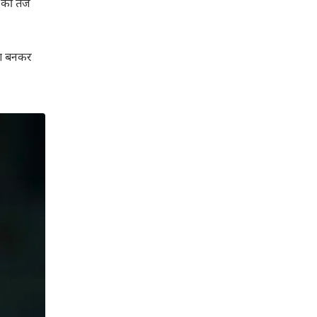
 की तेज
्सा बनकर