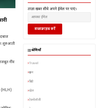
ताज़ा खबरें सीधे अपने ईमेल पर पाएं।
मारी
सब्सक्राइब करें
ेंदबाज
के शुरुआती
श्रेणियाँ
मजबूत नींव
Travel
क्राइम
क्रिप्टो
is (HLH)
खेल
टेक्नोलॉजी