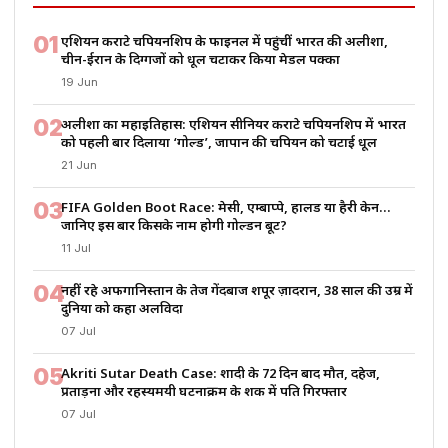
01
एशियन कराटे चैंपियनशिप के फाइनल में पहुंचीं भारत की अलीशा,
चीन-ईरान के दिग्गजों को धूल चटाकर किया मेडल पक्का
19 Jun
02
अलीशा का महाइतिहास: एशियन सीनियर कराटे चैंपियनशिप में भारत
को पहली बार दिलाया ‘गोल्ड’, जापान की चैंपियन को चटाई धूल
21 Jun
03
FIFA Golden Boot Race: मेसी, एम्बाप्पे, हालैंड या हैरी केन…
जानिए इस बार किसके नाम होगी गोल्डन बूट?
11 Jul
04
नहीं रहे अफगानिस्तान के तेज गेंदबाज शपूर ज़ादरान, 38 साल की उम्र में
दुनिया को कहा अलविदा
07 Jul
05
Akriti Sutar Death Case: शादी के 72 दिन बाद मौत, दहेज,
प्रताड़ना और रहस्यमयी घटनाक्रम के शक में पति गिरफ्तार
07 Jul