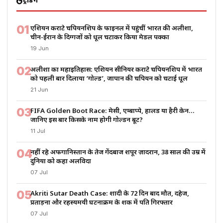
ट्रेंडिंग
01
एशियन कराटे चैंपियनशिप के फाइनल में पहुंचीं भारत की अलीशा,
चीन-ईरान के दिग्गजों को धूल चटाकर किया मेडल पक्का
19 Jun
02
अलीशा का महाइतिहास: एशियन सीनियर कराटे चैंपियनशिप में भारत
को पहली बार दिलाया ‘गोल्ड’, जापान की चैंपियन को चटाई धूल
21 Jun
03
FIFA Golden Boot Race: मेसी, एम्बाप्पे, हालैंड या हैरी केन…
जानिए इस बार किसके नाम होगी गोल्डन बूट?
11 Jul
04
नहीं रहे अफगानिस्तान के तेज गेंदबाज शपूर ज़ादरान, 38 साल की उम्र में
दुनिया को कहा अलविदा
07 Jul
05
Akriti Sutar Death Case: शादी के 72 दिन बाद मौत, दहेज,
प्रताड़ना और रहस्यमयी घटनाक्रम के शक में पति गिरफ्तार
07 Jul