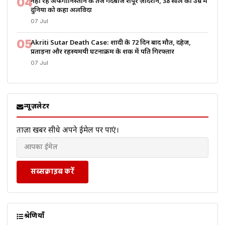
04
नहीं रहे अफगानिस्तान के तेज गेंदबाज शपूर ज़ादरान, 38 साल की उम्र में
दुनिया को कहा अलविदा
07 Jul
05
Akriti Sutar Death Case: शादी के 72 दिन बाद मौत, दहेज,
प्रताड़ना और रहस्यमयी घटनाक्रम के शक में पति गिरफ्तार
07 Jul
न्यूज़लेटर
ताज़ा खबरें सीधे अपने ईमेल पर पाएं।
सब्सक्राइब करें
श्रेणियाँ