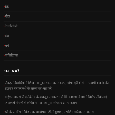
क्रिप्टो
खेल
टेक्नोलॉजी
देश
धर्म
पॉलिटिक्स
ताज़ा खबरें
सैकड़ों विद्यार्थियों ने लिया नशामुक्त भारत का संकल्प, योगी सूरी बोले— ‘स्वामी दयानंद की
तलवार बनकर नशे के राक्षस का अंत करें’
वाईएसआरसीपी के विरोध के बावजूद राज्यसभा में चिंतकायला विजय ने विशेष सीबीआई
अदालतों में वर्षों से लंबित मामलों का मुद्दा जोरदार ढंग से उठाया
डॉ. के.ए. पॉल ने विजय को वाशिंगटन डीसी बुलाया, स्टालिन परिवार से अपील