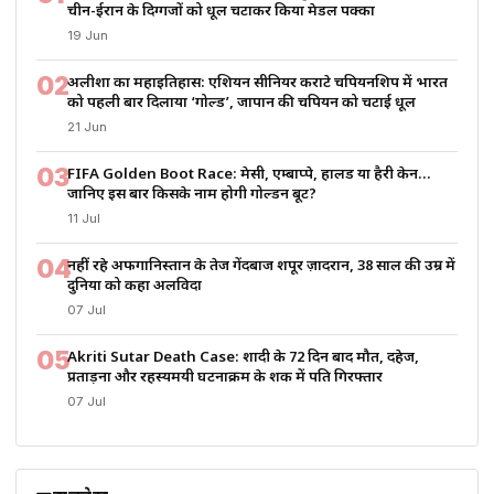
चीन-ईरान के दिग्गजों को धूल चटाकर किया मेडल पक्का
19 Jun
02
अलीशा का महाइतिहास: एशियन सीनियर कराटे चैंपियनशिप में भारत
को पहली बार दिलाया ‘गोल्ड’, जापान की चैंपियन को चटाई धूल
21 Jun
03
FIFA Golden Boot Race: मेसी, एम्बाप्पे, हालैंड या हैरी केन…
जानिए इस बार किसके नाम होगी गोल्डन बूट?
11 Jul
04
नहीं रहे अफगानिस्तान के तेज गेंदबाज शपूर ज़ादरान, 38 साल की उम्र में
दुनिया को कहा अलविदा
07 Jul
05
Akriti Sutar Death Case: शादी के 72 दिन बाद मौत, दहेज,
प्रताड़ना और रहस्यमयी घटनाक्रम के शक में पति गिरफ्तार
07 Jul