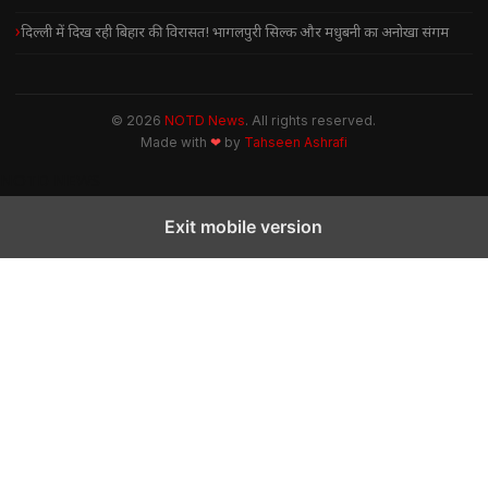
दिल्ली में दिख रही बिहार की विरासत! भागलपुरी सिल्क और मधुबनी का अनोखा संगम
© 2026
NOTD News
. All rights reserved.
Made with
❤
by
Tahseen Ashrafi
NOTD NEWS
Exit mobile version