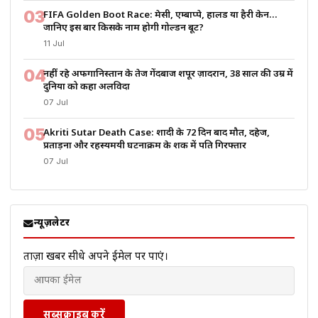
03
FIFA Golden Boot Race: मेसी, एम्बाप्पे, हालैंड या हैरी केन…
जानिए इस बार किसके नाम होगी गोल्डन बूट?
11 Jul
04
नहीं रहे अफगानिस्तान के तेज गेंदबाज शपूर ज़ादरान, 38 साल की उम्र में
दुनिया को कहा अलविदा
07 Jul
05
Akriti Sutar Death Case: शादी के 72 दिन बाद मौत, दहेज,
प्रताड़ना और रहस्यमयी घटनाक्रम के शक में पति गिरफ्तार
07 Jul
न्यूज़लेटर
ताज़ा खबरें सीधे अपने ईमेल पर पाएं।
सब्सक्राइब करें