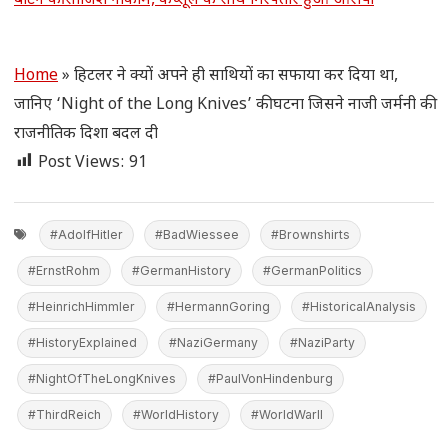
बांटने की साजिश नाकाम, कैप्सूल के साथ गिरफ्तार हुआ आरोपी
Home
»
हिटलर ने क्यों अपने ही साथियों का सफाया कर दिया था,
जानिए ‘Night of the Long Knives’ की घटना जिसने नाजी जर्मनी की
राजनीतिक दिशा बदल दी
Post Views:
91
#AdolfHitler
#BadWiessee
#Brownshirts
#ErnstRohm
#GermanHistory
#GermanPolitics
#HeinrichHimmler
#HermannGoring
#HistoricalAnalysis
#HistoryExplained
#NaziGermany
#NaziParty
#NightOfTheLongKnives
#PaulVonHindenburg
#ThirdReich
#WorldHistory
#WorldWarII