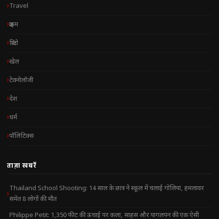
Travel
क्राइम
क्रिप्टो
खेल
टेक्नोलॉजी
देश
धर्म
पॉलिटिक्स
ताज़ा खबरें
Thailand School Shooting: 14 साल के छात्र ने स्कूल में चलाई गोलियां, हमलावर
समेत 8 लोगों की मौत
Philippe Petit: 1,350 फीट की ऊंचाई पर कला, साहस और पागलपन की एक ऐसी