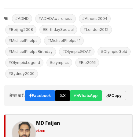
#ADHD
#ADHDAwareness
#Athens2004
#Beijing2008
#BirthdaySpecial
#London2012
#MichaelPhelps
#MichaelPhelps41
#MichaelPhelpsBirthday
#OlympicGOAT
#OlympicGold
#OlympicLegend
#olympics
#Rio2016
#Sydney2000
शेयर करें:
Facebook
X
WhatsApp
Copy
MD Faijan
लेखक