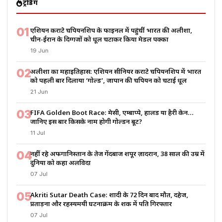
ट्रेंडिंग
01
एशियन कराटे चैंपियनशिप के फाइनल में पहुंचीं भारत की अलीशा,
चीन-ईरान के दिग्गजों को धूल चटाकर किया मेडल पक्का
19 Jun
02
अलीशा का महाइतिहास: एशियन सीनियर कराटे चैंपियनशिप में भारत
को पहली बार दिलाया ‘गोल्ड’, जापान की चैंपियन को चटाई धूल
21 Jun
03
FIFA Golden Boot Race: मेसी, एम्बाप्पे, हालैंड या हैरी केन…
जानिए इस बार किसके नाम होगी गोल्डन बूट?
11 Jul
04
नहीं रहे अफगानिस्तान के तेज गेंदबाज शपूर ज़ादरान, 38 साल की उम्र में
दुनिया को कहा अलविदा
07 Jul
05
Akriti Sutar Death Case: शादी के 72 दिन बाद मौत, दहेज,
प्रताड़ना और रहस्यमयी घटनाक्रम के शक में पति गिरफ्तार
07 Jul