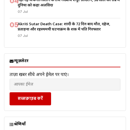
04
नहीं रहे अफगानिस्तान के तेज गेंदबाज शपूर ज़ादरान, 38 साल की उम्र में
दुनिया को कहा अलविदा
07 Jul
05
Akriti Sutar Death Case: शादी के 72 दिन बाद मौत, दहेज,
प्रताड़ना और रहस्यमयी घटनाक्रम के शक में पति गिरफ्तार
07 Jul
न्यूज़लेटर
ताज़ा खबरें सीधे अपने ईमेल पर पाएं।
सब्सक्राइब करें
श्रेणियाँ