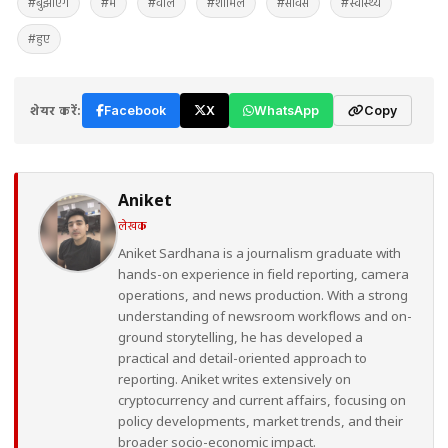
#बुझाएंगे
#में
#वाले
#शामिल
#सर्विस
#स्वास्थ्य
#हुए
शेयर करें:
Facebook
X
WhatsApp
Copy
Aniket
लेखक
Aniket Sardhana is a journalism graduate with
hands-on experience in field reporting, camera
operations, and news production. With a strong
understanding of newsroom workflows and on-
ground storytelling, he has developed a
practical and detail-oriented approach to
reporting. Aniket writes extensively on
cryptocurrency and current affairs, focusing on
policy developments, market trends, and their
broader socio-economic impact.