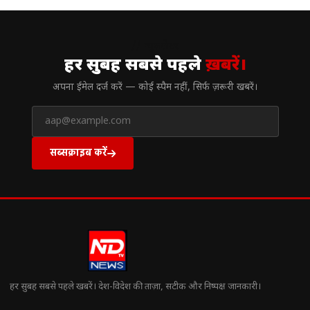
// न्यूज़लेटर
हर सुबह सबसे पहले
ख़बरें।
अपना ईमेल दर्ज करें — कोई स्पैम नहीं, सिर्फ ज़रूरी खबरें।
सब्सक्राइब करें
हर सुबह सबसे पहले खबरें। देश-विदेश की ताज़ा, सटीक और निष्पक्ष जानकारी।