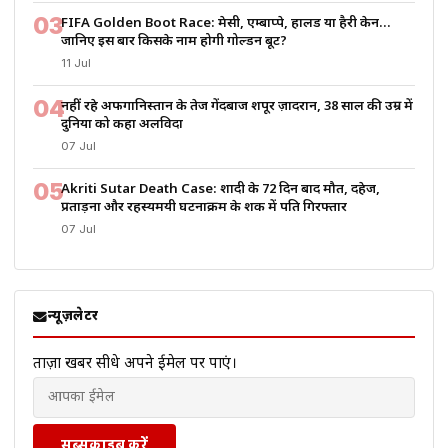
03
FIFA Golden Boot Race: मेसी, एम्बाप्पे, हालैंड या हैरी केन…
जानिए इस बार किसके नाम होगी गोल्डन बूट?
11 Jul
04
नहीं रहे अफगानिस्तान के तेज गेंदबाज शपूर ज़ादरान, 38 साल की उम्र में
दुनिया को कहा अलविदा
07 Jul
05
Akriti Sutar Death Case: शादी के 72 दिन बाद मौत, दहेज,
प्रताड़ना और रहस्यमयी घटनाक्रम के शक में पति गिरफ्तार
07 Jul
न्यूज़लेटर
ताज़ा खबरें सीधे अपने ईमेल पर पाएं।
सब्सक्राइब करें