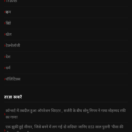
Travel
क्राइम
क्रिप्टो
खेल
टेक्नोलॉजी
देश
धर्म
पॉलिटिक्स
ताज़ा खबरें
कॉन्सर्ट में तबदील हुआ ऑपरेशन थिएटर , सर्जरी के बीच सोनू निगम ने गाया मोहम्मद रफी
का गाना!
एक झुकी हुई मीनार, जिसे बनने में लग गईं दो सदियां! जानिए 853 साल पुरानी ‘पीसा की