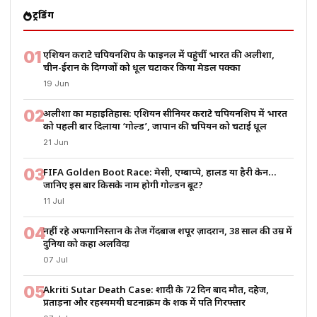
ट्रेंडिंग
01
एशियन कराटे चैंपियनशिप के फाइनल में पहुंचीं भारत की अलीशा,
चीन-ईरान के दिग्गजों को धूल चटाकर किया मेडल पक्का
19 Jun
02
अलीशा का महाइतिहास: एशियन सीनियर कराटे चैंपियनशिप में भारत
को पहली बार दिलाया ‘गोल्ड’, जापान की चैंपियन को चटाई धूल
21 Jun
03
FIFA Golden Boot Race: मेसी, एम्बाप्पे, हालैंड या हैरी केन…
जानिए इस बार किसके नाम होगी गोल्डन बूट?
11 Jul
04
नहीं रहे अफगानिस्तान के तेज गेंदबाज शपूर ज़ादरान, 38 साल की उम्र में
दुनिया को कहा अलविदा
07 Jul
05
Akriti Sutar Death Case: शादी के 72 दिन बाद मौत, दहेज,
प्रताड़ना और रहस्यमयी घटनाक्रम के शक में पति गिरफ्तार