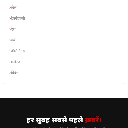
खेल
टेक्नोलॉजी
देश
धर्म
पॉलिटिक्स
मनोरंजन
विदेश
// न्यूज़लेटर
हर सुबह सबसे पहले
ख़बरें।