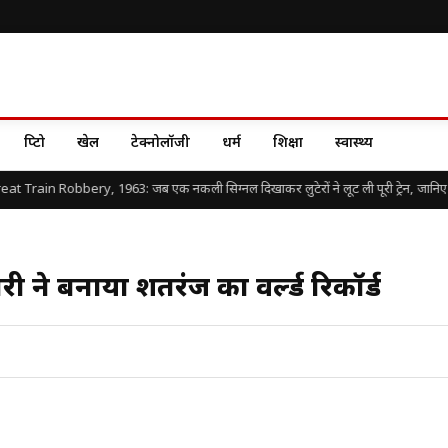
क्रिप्टो
खेल
टेक्नोलॉजी
धर्म
शिक्षा
स्वास्थ्य
 Train Robbery, 1963: जब एक नकली सिग्नल दिखाकर लुटेरों ने लूट ली पूरी ट्रेन, जानिए दुनिय
री ने बनाया शतरंज का वर्ल्ड रिकॉर्ड