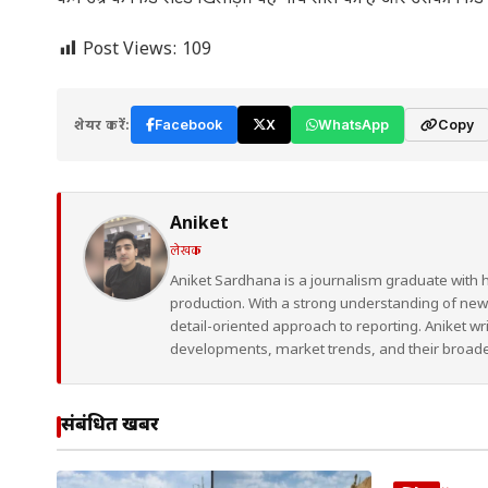
Post Views:
109
शेयर करें:
Facebook
X
WhatsApp
Copy
Aniket
लेखक
Aniket Sardhana is a journalism graduate with 
production. With a strong understanding of ne
detail-oriented approach to reporting. Aniket wr
developments, market trends, and their broad
संबंधित खबरें