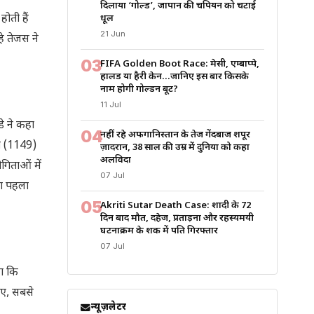
दिलाया ‘गोल्ड’, जापान की चैंपियन को चटाई
होती हैं
धूल
21 Jun
हे तेजस ने
03
FIFA Golden Boot Race: मेसी, एम्बाप्पे,
हालैंड या हैरी केन…जानिए इस बार किसके
नाम होगी गोल्डन बूट?
11 Jul
डे ने कहा
04
नहीं रहे अफगानिस्तान के तेज गेंदबाज शपूर
ंग (1149)
ज़ादरान, 38 साल की उम्र में दुनिया को कहा
अलविदा
गिताओं में
07 Jul
ना पहला
05
Akriti Sutar Death Case: शादी के 72
दिन बाद मौत, दहेज, प्रताड़ना और रहस्यमयी
घटनाक्रम के शक में पति गिरफ्तार
07 Jul
या कि
लिए, सबसे
न्यूज़लेटर