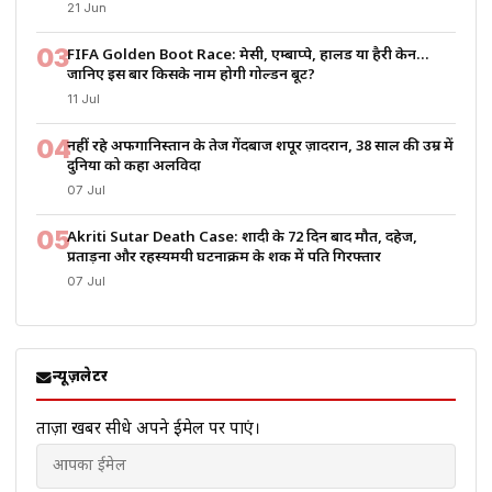
21 Jun
03
FIFA Golden Boot Race: मेसी, एम्बाप्पे, हालैंड या हैरी केन…
जानिए इस बार किसके नाम होगी गोल्डन बूट?
11 Jul
04
नहीं रहे अफगानिस्तान के तेज गेंदबाज शपूर ज़ादरान, 38 साल की उम्र में
दुनिया को कहा अलविदा
07 Jul
05
Akriti Sutar Death Case: शादी के 72 दिन बाद मौत, दहेज,
प्रताड़ना और रहस्यमयी घटनाक्रम के शक में पति गिरफ्तार
07 Jul
न्यूज़लेटर
ताज़ा खबरें सीधे अपने ईमेल पर पाएं।