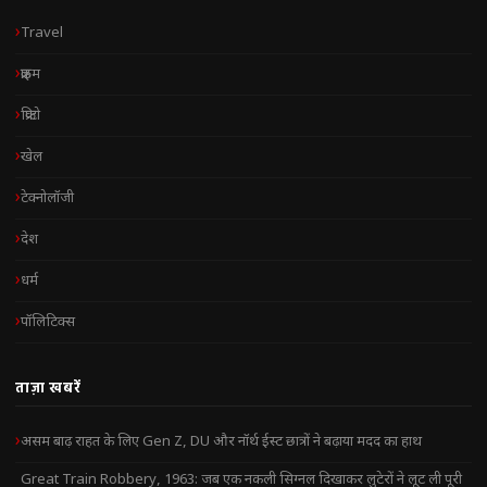
Travel
क्राइम
क्रिप्टो
खेल
टेक्नोलॉजी
देश
धर्म
पॉलिटिक्स
ताज़ा खबरें
असम बाढ़ राहत के लिए Gen Z, DU और नॉर्थ ईस्ट छात्रों ने बढ़ाया मदद का हाथ
Great Train Robbery, 1963: जब एक नकली सिग्नल दिखाकर लुटेरों ने लूट ली पूरी