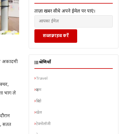
ताज़ा खबरें सीधे अपने ईमेल पर पाएं।
सब्सक्राइब करें
्रीय अकादमी
श्रेणियाँ
Travel
ेक्चर,
क्राइम
ता भाग ले
क्रिप्टो
खेल
 दौरान
टेक्नोलॉजी
ास, सतत