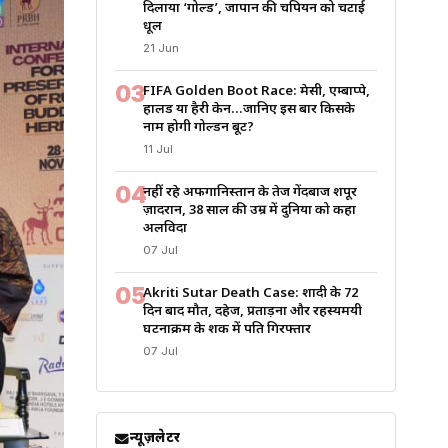
दिलाया ‘गोल्ड’, जापान की चैंपियन को चटाई
धूल
21 Jun
03
FIFA Golden Boot Race: मेसी, एम्बाप्पे,
हालैंड या हैरी केन…जानिए इस बार किसके
नाम होगी गोल्डन बूट?
11 Jul
04
नहीं रहे अफगानिस्तान के तेज गेंदबाज शपूर
ज़ादरान, 38 साल की उम्र में दुनिया को कहा
अलविदा
07 Jul
05
Akriti Sutar Death Case: शादी के 72
दिन बाद मौत, दहेज, प्रताड़ना और रहस्यमयी
घटनाक्रम के शक में पति गिरफ्तार
07 Jul
न्यूज़लेटर