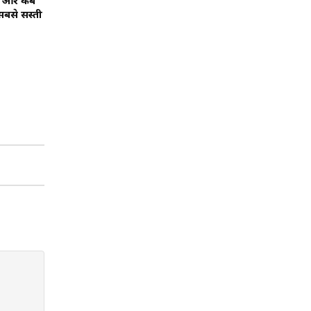
टो और कैब
बसे सस्ती