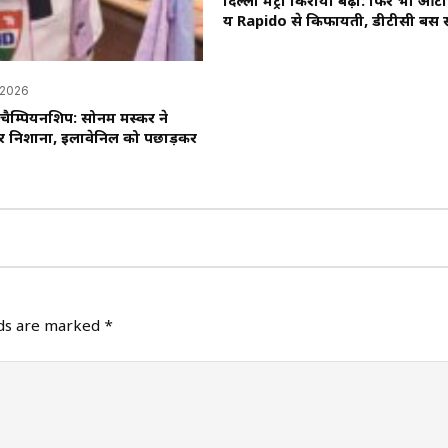
दिल्ली मेट्रो किराया बढ़ा: फिर भी ऑ
य Rapido से किफायती, डीटीसी बस स
 2026
चैम्पियनशिप: सोनम मस्कर ने
 पर निशाना, इलावेनिल को पछाड़कर
lds are marked
*