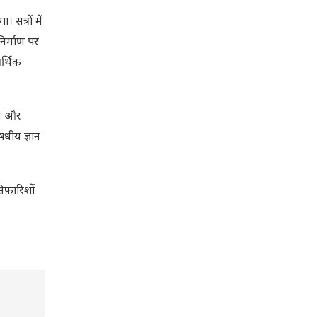
 सत्रों में
िर्माण पर
र्थिक
ास और
षधीय ज्ञान
सिफारिशों