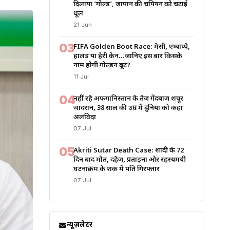
दिलाया ‘गोल्ड’, जापान की चैंपियन को चटाई
धूल
21 Jun
03
FIFA Golden Boot Race: मेसी, एम्बाप्पे,
हालैंड या हैरी केन…जानिए इस बार किसके
नाम होगी गोल्डन बूट?
11 Jul
04
नहीं रहे अफगानिस्तान के तेज गेंदबाज शपूर
ज़ादरान, 38 साल की उम्र में दुनिया को कहा
अलविदा
07 Jul
05
Akriti Sutar Death Case: शादी के 72
दिन बाद मौत, दहेज, प्रताड़ना और रहस्यमयी
घटनाक्रम के शक में पति गिरफ्तार
07 Jul
न्यूज़लेटर