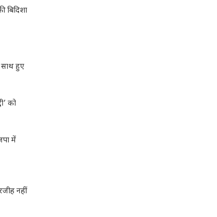
 की बिदिशा
 साथ हुए
दी’ को
पा में
तरजीह नहीं