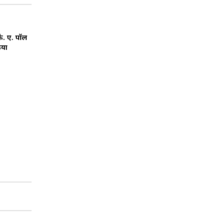
े. ए. पॉल
िया