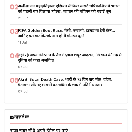
02
अलीशा का महाइतिहास: एशियन सीनियर कराटे चैंपियनशिप में भारत
को पहली बार दिलाया ‘गोल्ड’, जापान की चैंपियन को चटाई धूल
21 Jun
03
FIFA Golden Boot Race: मेसी, एम्बाप्पे, हालैंड या हैरी केन…
जानिए इस बार किसके नाम होगी गोल्डन बूट?
11 Jul
04
नहीं रहे अफगानिस्तान के तेज गेंदबाज शपूर ज़ादरान, 38 साल की उम्र में
दुनिया को कहा अलविदा
07 Jul
05
Akriti Sutar Death Case: शादी के 72 दिन बाद मौत, दहेज,
प्रताड़ना और रहस्यमयी घटनाक्रम के शक में पति गिरफ्तार
07 Jul
न्यूज़लेटर
ताज़ा खबरें सीधे अपने ईमेल पर पाएं।