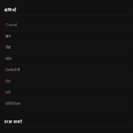
श्रेणियाँ
Travel
क्राइम
क्रिप्टो
खेल
टेक्नोलॉजी
देश
धर्म
पॉलिटिक्स
ताज़ा खबरें