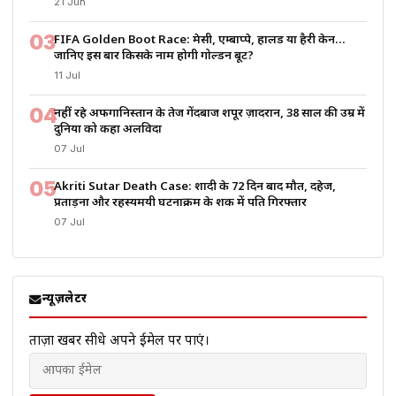
21 Jun
03
FIFA Golden Boot Race: मेसी, एम्बाप्पे, हालैंड या हैरी केन…
जानिए इस बार किसके नाम होगी गोल्डन बूट?
11 Jul
04
नहीं रहे अफगानिस्तान के तेज गेंदबाज शपूर ज़ादरान, 38 साल की उम्र में
दुनिया को कहा अलविदा
07 Jul
05
Akriti Sutar Death Case: शादी के 72 दिन बाद मौत, दहेज,
प्रताड़ना और रहस्यमयी घटनाक्रम के शक में पति गिरफ्तार
07 Jul
न्यूज़लेटर
ताज़ा खबरें सीधे अपने ईमेल पर पाएं।