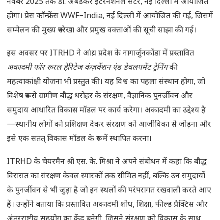
नवंबर 2025 तक डॉ. अंबेडकर इंटरनेशनल सेंटर, नई दिल्ली में आयोजित
होगा। प्रेस कॉन्फ्रेंस WWF–India, नई दिल्ली में आयोजित की गई, जिसमें
सम्मेलन की मुख्य रूपरेखा और प्रमुख वक्ताओं की सूची साझा की गई।
इस अवसर पर ITRHD ने आंध्र प्रदेश के नागार्जुनकोंडा में प्रस्तावित
अकादमी फॉर रूरल हेरिटेज कंज़र्वेशन एंड डेवलपमेंट ट्रेनिंग
की
महत्वाकांक्षी योजना भी प्रस्तुत की। यह विश्व का पहला संस्थान होगा, जो
विशेष रूप से ग्रामीण बौद्ध धरोहर के संरक्षण, वैज्ञानिक पुनर्जीवन और
समुदाय आधारित विकास मॉडल पर कार्य करेगा। अकादमी का उद्देश्य है
—स्थानीय लोगों को प्रशिक्षण देकर संरक्षण को आजीविका से जोड़ना और
इसे एक सतत् विकास मॉडल के रूप में स्थापित करना।
ITRHD के चेयरमैन श्री एस. के. मिश्रा ने अपने संबोधन में कहा कि बौद्ध
विरासत का संरक्षण केवल स्मारकों तक सीमित नहीं, बल्कि उन समुदायों
के पुनर्जीवन से भी जुड़ा है जो इन स्थलों की परंपरागत रखवाली करते आए
हैं। उन्होंने बताया कि प्रस्तावित अकादमी शोध, शिक्षा, फील्ड प्रैक्टिस और
अंतरराष्ट्रीय सहयोग का केंद्र बनेगी, जिसने संरक्षण को विकास के साथ