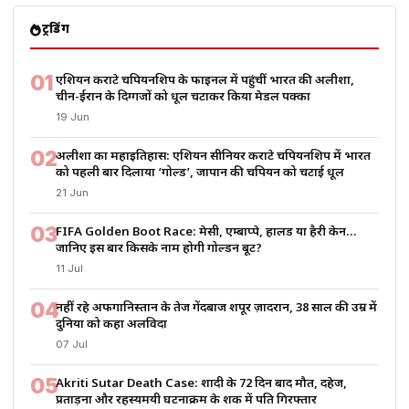
ट्रेंडिंग
01
एशियन कराटे चैंपियनशिप के फाइनल में पहुंचीं भारत की अलीशा,
चीन-ईरान के दिग्गजों को धूल चटाकर किया मेडल पक्का
19 Jun
02
अलीशा का महाइतिहास: एशियन सीनियर कराटे चैंपियनशिप में भारत
को पहली बार दिलाया ‘गोल्ड’, जापान की चैंपियन को चटाई धूल
21 Jun
03
FIFA Golden Boot Race: मेसी, एम्बाप्पे, हालैंड या हैरी केन…
जानिए इस बार किसके नाम होगी गोल्डन बूट?
11 Jul
04
नहीं रहे अफगानिस्तान के तेज गेंदबाज शपूर ज़ादरान, 38 साल की उम्र में
दुनिया को कहा अलविदा
07 Jul
05
Akriti Sutar Death Case: शादी के 72 दिन बाद मौत, दहेज,
प्रताड़ना और रहस्यमयी घटनाक्रम के शक में पति गिरफ्तार