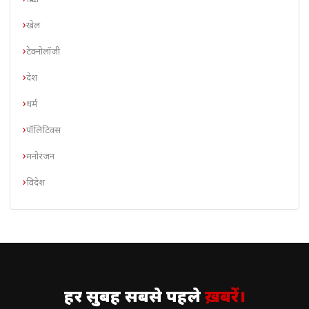
खेल
टेक्नोलॉजी
देश
धर्म
पॉलिटिक्स
मनोरंजन
विदेश
// न्यूज़लेटर
हर सुबह सबसे पहले
ख़बरें।