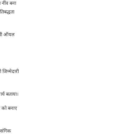
 नींव बना
रतिबद्धता
बीपी ऑयल
 जिम्मेदारी
र्य बताया।
ास को बनाए
रासंगिक