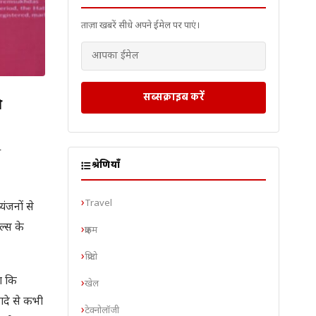
ताज़ा खबरें सीधे अपने ईमेल पर पाएं।
सब्सक्राइब करें
ी
ी
श्रेणियाँ
Travel
यंजनों से
ल्स के
क्राइम
क्रिप्टो
ा कि
खेल
ादे से कभी
टेक्नोलॉजी