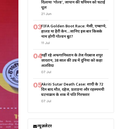
दिलाया ‘गोल्ड’, जापान की चैंपियन को चटाई
धूल
21 Jun
03
FIFA Golden Boot Race: मेसी, एम्बाप्पे,
हालैंड या हैरी केन…जानिए इस बार किसके
नाम होगी गोल्डन बूट?
11 Jul
04
नहीं रहे अफगानिस्तान के तेज गेंदबाज शपूर
ज़ादरान, 38 साल की उम्र में दुनिया को कहा
अलविदा
07 Jul
05
Akriti Sutar Death Case: शादी के 72
दिन बाद मौत, दहेज, प्रताड़ना और रहस्यमयी
घटनाक्रम के शक में पति गिरफ्तार
07 Jul
न्यूज़लेटर