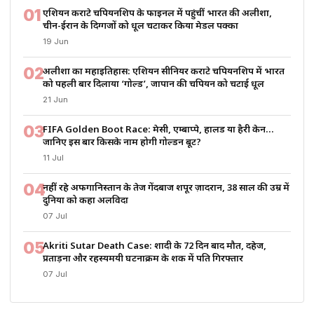
01
एशियन कराटे चैंपियनशिप के फाइनल में पहुंचीं भारत की अलीशा,
चीन-ईरान के दिग्गजों को धूल चटाकर किया मेडल पक्का
19 Jun
02
अलीशा का महाइतिहास: एशियन सीनियर कराटे चैंपियनशिप में भारत
को पहली बार दिलाया ‘गोल्ड’, जापान की चैंपियन को चटाई धूल
21 Jun
03
FIFA Golden Boot Race: मेसी, एम्बाप्पे, हालैंड या हैरी केन…
जानिए इस बार किसके नाम होगी गोल्डन बूट?
11 Jul
04
नहीं रहे अफगानिस्तान के तेज गेंदबाज शपूर ज़ादरान, 38 साल की उम्र में
दुनिया को कहा अलविदा
07 Jul
05
Akriti Sutar Death Case: शादी के 72 दिन बाद मौत, दहेज,
प्रताड़ना और रहस्यमयी घटनाक्रम के शक में पति गिरफ्तार
07 Jul