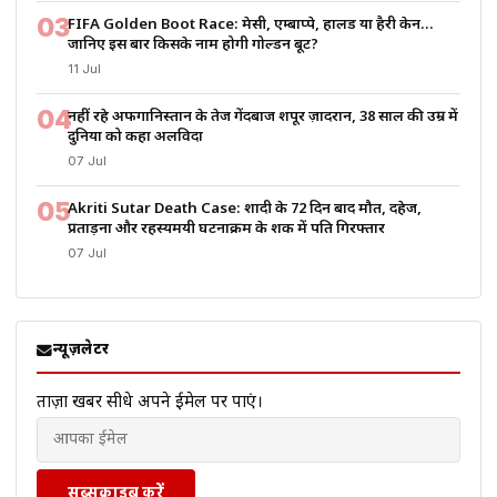
03
FIFA Golden Boot Race: मेसी, एम्बाप्पे, हालैंड या हैरी केन…
जानिए इस बार किसके नाम होगी गोल्डन बूट?
11 Jul
04
नहीं रहे अफगानिस्तान के तेज गेंदबाज शपूर ज़ादरान, 38 साल की उम्र में
दुनिया को कहा अलविदा
07 Jul
05
Akriti Sutar Death Case: शादी के 72 दिन बाद मौत, दहेज,
प्रताड़ना और रहस्यमयी घटनाक्रम के शक में पति गिरफ्तार
07 Jul
न्यूज़लेटर
ताज़ा खबरें सीधे अपने ईमेल पर पाएं।
सब्सक्राइब करें