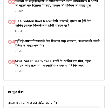
02
अलीशा का महाइतिहास: एशियन सीनियर कराटे चैंपियनशिप में भारत
को पहली बार दिलाया ‘गोल्ड’, जापान की चैंपियन को चटाई धूल
21 Jun
03
FIFA Golden Boot Race: मेसी, एम्बाप्पे, हालैंड या हैरी केन…
जानिए इस बार किसके नाम होगी गोल्डन बूट?
11 Jul
04
नहीं रहे अफगानिस्तान के तेज गेंदबाज शपूर ज़ादरान, 38 साल की उम्र में
दुनिया को कहा अलविदा
07 Jul
05
Akriti Sutar Death Case: शादी के 72 दिन बाद मौत, दहेज,
प्रताड़ना और रहस्यमयी घटनाक्रम के शक में पति गिरफ्तार
07 Jul
न्यूज़लेटर
ताज़ा खबरें सीधे अपने ईमेल पर पाएं।