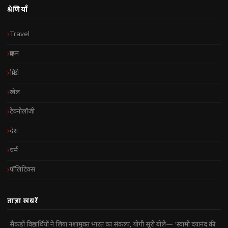
श्रेणियाँ
Travel
क्राइम
क्रिप्टो
खेल
टेक्नोलॉजी
देश
धर्म
पॉलिटिक्स
ताज़ा खबरें
सैकड़ों विद्यार्थियों ने लिया नशामुक्त भारत का संकल्प, योगी सूरी बोले— ‘स्वामी दयानंद की