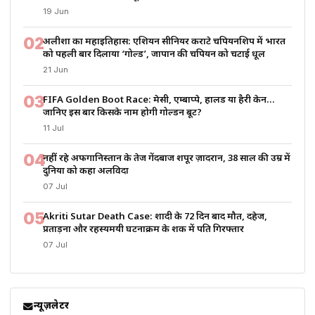
19 Jun
02
अलीशा का महाइतिहास: एशियन सीनियर कराटे चैंपियनशिप में भारत
को पहली बार दिलाया ‘गोल्ड’, जापान की चैंपियन को चटाई धूल
21 Jun
03
FIFA Golden Boot Race: मेसी, एम्बाप्पे, हालैंड या हैरी केन…
जानिए इस बार किसके नाम होगी गोल्डन बूट?
11 Jul
04
नहीं रहे अफगानिस्तान के तेज गेंदबाज शपूर ज़ादरान, 38 साल की उम्र में
दुनिया को कहा अलविदा
07 Jul
05
Akriti Sutar Death Case: शादी के 72 दिन बाद मौत, दहेज,
प्रताड़ना और रहस्यमयी घटनाक्रम के शक में पति गिरफ्तार
07 Jul
न्यूज़लेटर