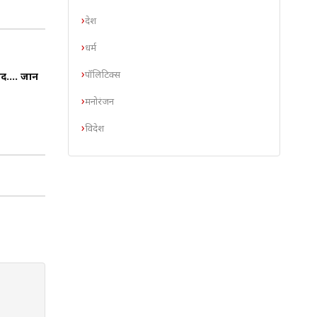
देश
धर्म
पॉलिटिक्स
बंद…. जान
मनोरंजन
विदेश