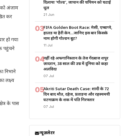
दिलाया ‘गोल्ड’, जापान की चैंपियन को चटाई
या को अंजाम
धूल
21 Jun
ेखित कर
03
FIFA Golden Boot Race: मेसी, एम्बाप्पे,
हालैंड या हैरी केन…जानिए इस बार किसके
नाम होगी गोल्डन बूट?
यार हो गया
11 Jul
क पहुंचने
04
नहीं रहे अफगानिस्तान के तेज गेंदबाज शपूर
ज़ादरान, 38 साल की उम्र में दुनिया को कहा
अलविदा
का निभाने
07 Jul
का लक्ष्य
05
Akriti Sutar Death Case: शादी के 72
दिन बाद मौत, दहेज, प्रताड़ना और रहस्यमयी
घटनाक्रम के शक में पति गिरफ्तार
ेत्र के पास
07 Jul
न्यूज़लेटर