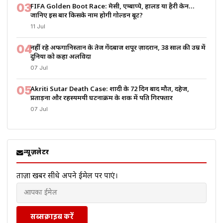
03
FIFA Golden Boot Race: मेसी, एम्बाप्पे, हालैंड या हैरी केन…
जानिए इस बार किसके नाम होगी गोल्डन बूट?
11 Jul
04
नहीं रहे अफगानिस्तान के तेज गेंदबाज शपूर ज़ादरान, 38 साल की उम्र में
दुनिया को कहा अलविदा
07 Jul
05
Akriti Sutar Death Case: शादी के 72 दिन बाद मौत, दहेज,
प्रताड़ना और रहस्यमयी घटनाक्रम के शक में पति गिरफ्तार
07 Jul
न्यूज़लेटर
ताज़ा खबरें सीधे अपने ईमेल पर पाएं।
सब्सक्राइब करें