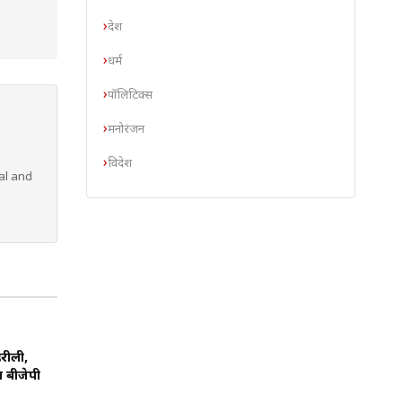
देश
धर्म
पॉलिटिक्स
मनोरंजन
विदेश
al and
हरीली,
 बीजेपी