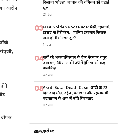
दिलाया ‘गोल्ड’, जापान की चैंपियन को चटाई
ले का आरोप
धूल
21 Jun
03
FIFA Golden Boot Race: मेसी, एम्बाप्पे,
हालैंड या हैरी केन…जानिए इस बार किसके
नाम होगी गोल्डन बूट?
करीबी
11 Jul
 सीएजी,
04
नहीं रहे अफगानिस्तान के तेज गेंदबाज शपूर
ज़ादरान, 38 साल की उम्र में दुनिया को कहा
अलविदा
07 Jul
होंने
05
Akriti Sutar Death Case: शादी के 72
दिन बाद मौत, दहेज, प्रताड़ना और रहस्यमयी
वेट
घटनाक्रम के शक में पति गिरफ्तार
07 Jul
दी दीपक
न्यूज़लेटर