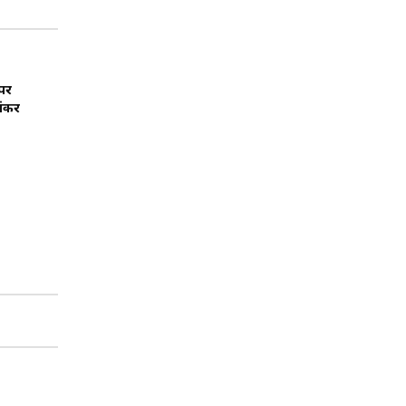
 पर
शंकर