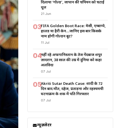
दिलाया ‘गोल्ड’, जापान की चैंपियन को चटाई
धूल
21 Jun
03
FIFA Golden Boot Race: मेसी, एम्बाप्पे,
हालैंड या हैरी केन…जानिए इस बार किसके
नाम होगी गोल्डन बूट?
11 Jul
04
नहीं रहे अफगानिस्तान के तेज गेंदबाज शपूर
ज़ादरान, 38 साल की उम्र में दुनिया को कहा
अलविदा
07 Jul
05
Akriti Sutar Death Case: शादी के 72
दिन बाद मौत, दहेज, प्रताड़ना और रहस्यमयी
घटनाक्रम के शक में पति गिरफ्तार
07 Jul
न्यूज़लेटर