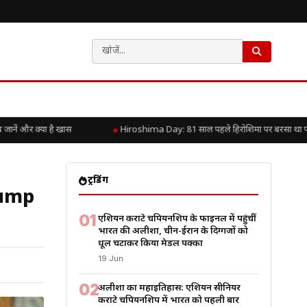
 और क्या है खास
Hiroshima Day: 81 साल पहले हिरोशिमा पर बरसा था परमाणु क
ट्रेंडिंग
Trump
01
एशियन कराटे चैंपियनशिप के फाइनल में पहुंचीं
भारत की अलीशा, चीन-ईरान के दिग्गजों को
धूल चटाकर किया मेडल पक्का
19 Jun
02
अलीशा का महाइतिहास: एशियन सीनियर
कराटे चैंपियनशिप में भारत को पहली बार