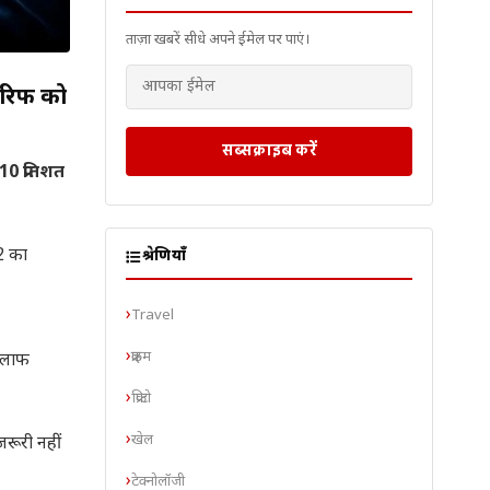
ताज़ा खबरें सीधे अपने ईमेल पर पाएं।
टैरिफ को
सब्सक्राइब करें
10 प्रतिशत
2 का
श्रेणियाँ
Travel
क्राइम
िलाफ
क्रिप्टो
खेल
रूरी नहीं
टेक्नोलॉजी