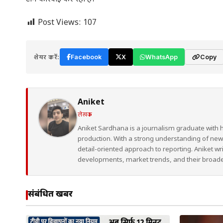
Post Views:
107
शेयर करें:
Facebook
X
WhatsApp
Copy
Aniket
लेखक
Aniket Sardhana is a journalism graduate with 
production. With a strong understanding of ne
detail-oriented approach to reporting. Aniket wr
developments, market trends, and their broad
संबंधित खबरें