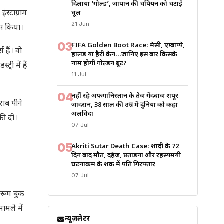
दिलाया ‘गोल्ड’, जापान की चैंपियन को चटाई
स्टाग्राम
धूल
21 Jun
ेप किया।
03
FIFA Golden Boot Race: मेसी, एम्बाप्पे,
 हैं। वो
हालैंड या हैरी केन…जानिए इस बार किसके
नाम होगी गोल्डन बूट?
ी में हैं
11 Jul
04
नहीं रहे अफगानिस्तान के तेज गेंदबाज शपूर
ाब पीने
ज़ादरान, 38 साल की उम्र में दुनिया को कहा
अलविदा
की दी।
07 Jul
05
Akriti Sutar Death Case: शादी के 72
दिन बाद मौत, दहेज, प्रताड़ना और रहस्यमयी
घटनाक्रम के शक में पति गिरफ्तार
07 Jul
 रूम बुक
ामले में
न्यूज़लेटर