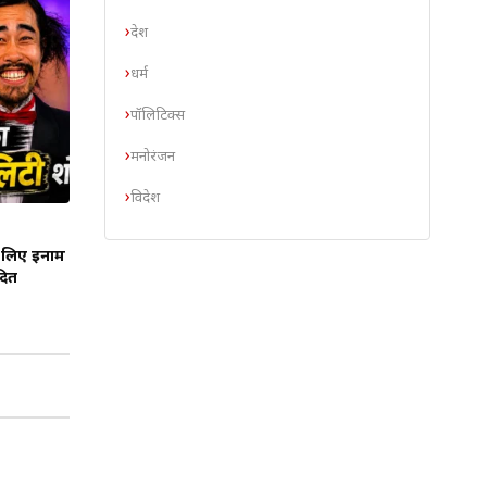
देश
धर्म
पॉलिटिक्स
मनोरंजन
विदेश
े लिए इनाम
दित