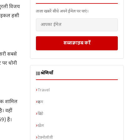
 मुरली विजय
ताज़ा खबरें सीधे अपने ईमेल पर पाएं।
 माइकल हसी
सब्सक्राइब करें
ीसरी सबसे
र पर धोनी
श्रेणियाँ
Travel
शतक शामिल
क्राइम
ै। वहीं
क्रिप्टो
) हैं।
खेल
टेक्नोलॉजी