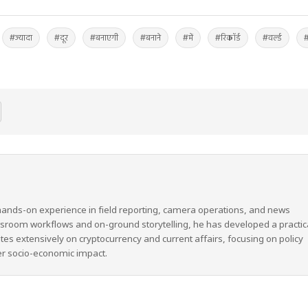
#ज्यादा
#दूर
#बनाएगी
#बनाने
#में
#रिकॉर्ड
#वर्ल्ड
#
hands-on experience in field reporting, camera operations, and news
wsroom workflows and on-ground storytelling, he has developed a practic
ites extensively on cryptocurrency and current affairs, focusing on policy
er socio-economic impact.