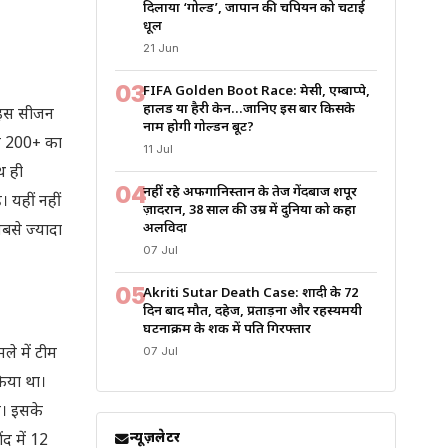
दिलाया ‘गोल्ड’, जापान की चैंपियन को चटाई
धूल
21 Jun
03
FIFA Golden Boot Race: मेसी, एम्बाप्पे,
हालैंड या हैरी केन…जानिए इस बार किसके
े इस सीजन
नाम होगी गोल्डन बूट?
ार 200+ का
11 Jul
थ ही
04
नहीं रहे अफगानिस्तान के तेज गेंदबाज शपूर
 यहीं नहीं
ज़ादरान, 38 साल की उम्र में दुनिया को कहा
अलविदा
बसे ज्यादा
07 Jul
05
Akriti Sutar Death Case: शादी के 72
दिन बाद मौत, दहेज, प्रताड़ना और रहस्यमयी
घटनाक्रम के शक में पति गिरफ्तार
ले में टीम
07 Jul
किया था।
ं। इसके
न्यूज़लेटर
द में 12