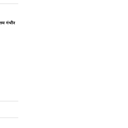
ौतम गंभीर