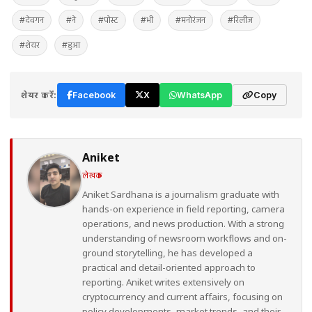
#देवगन
#ने
#पोस्ट
#भी
#मनोरंजन
#रिलीज
#शेयर
#हुआ
शेयर करें:
Facebook
X
WhatsApp
Copy
Aniket
लेखक
Aniket Sardhana is a journalism graduate with
hands-on experience in field reporting, camera
operations, and news production. With a strong
understanding of newsroom workflows and on-
ground storytelling, he has developed a
practical and detail-oriented approach to
reporting. Aniket writes extensively on
cryptocurrency and current affairs, focusing on