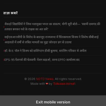
ताज़ा खबरें
सैकड़ों विद्यार्थियों ने लिया नशामुक्त भारत का संकल्प, योगी सूरी बोले— ‘स्वामी दयानंद की
तलवार बनकर नशे के राक्षस का अंत करें’
वाईएसआरसीपी के विरोध के बावजूद राज्यसभा में चिंतकायला विजय ने विशेष सीबीआई
अदालतों में वर्षों से लंबित मामलों का मुद्दा जोरदार ढंग से उठाया
डॉ. के.ए. पॉल ने विजय को वाशिंगटन डीसी बुलाया, स्टालिन परिवार से अपील
EPS-95 पेंशनर्स की चेतावनी: पेंशन बढ़ाओ, वरना EPFO कार्यालय बंद
© 2026
NOTD News
. All rights reserved.
Made with
❤
by
Tahseen Ashrafi
NOTD NEWS
Exit mobile version