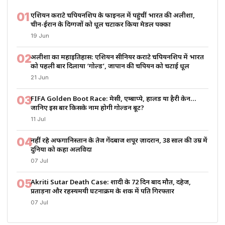
01
एशियन कराटे चैंपियनशिप के फाइनल में पहुंचीं भारत की अलीशा,
चीन-ईरान के दिग्गजों को धूल चटाकर किया मेडल पक्का
19 Jun
02
अलीशा का महाइतिहास: एशियन सीनियर कराटे चैंपियनशिप में भारत
को पहली बार दिलाया ‘गोल्ड’, जापान की चैंपियन को चटाई धूल
21 Jun
03
FIFA Golden Boot Race: मेसी, एम्बाप्पे, हालैंड या हैरी केन…
जानिए इस बार किसके नाम होगी गोल्डन बूट?
11 Jul
04
नहीं रहे अफगानिस्तान के तेज गेंदबाज शपूर ज़ादरान, 38 साल की उम्र में
दुनिया को कहा अलविदा
07 Jul
05
Akriti Sutar Death Case: शादी के 72 दिन बाद मौत, दहेज,
प्रताड़ना और रहस्यमयी घटनाक्रम के शक में पति गिरफ्तार
07 Jul