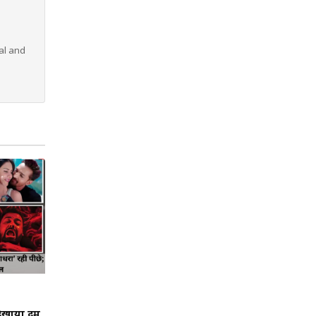
al and
िखाया दम,