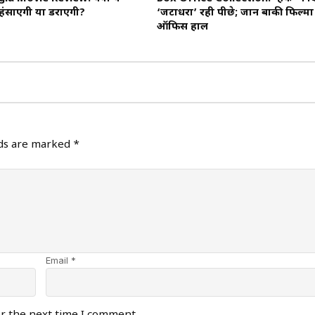
ंसाएगी या डराएगी?
‘जटाधरा’ रही पीछे; जानें बाकी फिल्मो
ऑफिस हाल
lds are marked
*
Email *
or the next time I comment.