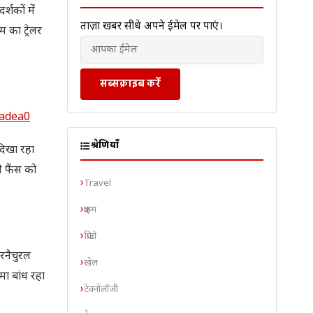
शकों में
ताज़ा खबरें सीधे अपने ईमेल पर पाएं।
 का ट्रेलर
सब्सक्राइब करें
aadea0
श्रेणियाँ
दिखा रहा
े फैंस को
Travel
क्राइम
क्रिप्टो
रनैचुरल
खेल
मा बांध रहा
टेक्नोलॉजी