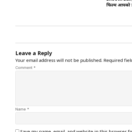
फिल्म आपको ह
Leave a Reply
Your email address will not be published.
Required fie
Comment *
Name *
Save my name, email, and website in this browser f