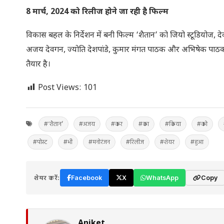
8 मार्च, 2024 को रिलीज होने जा रही है फिल्म
विकास बहल के निर्देशन में बनी फिल्म ‘शैतान’ को जियो स्टूडियोज, दे
अजय देवगन, ज्योति देशपांडे, कुमार मंगत पाठक और अभिषेक पाठक ने
तैयार है।
Post Views:
101
#‘शैतान’
#अजय
#कर
#का
#किया
#को
#पोस्ट
#भी
#मनोरंजन
#रिलीज
#शेयर
#हुआ
शेयर करें:
Facebook
X
WhatsApp
Copy
Aniket