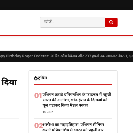
irthday Roger Federer: 20 ग्रैंड स्लैम खिताब और 237 हफ्तों तक लगातार नंबर-1, एक गुस्स
ट्रेंडिंग
 दिया
01
एशियन कराटे चैंपियनशिप के फाइनल में पहुंचीं
भारत की अलीशा, चीन-ईरान के दिग्गजों को
धूल चटाकर किया मेडल पक्का
19 Jun
02
अलीशा का महाइतिहास: एशियन सीनियर
कराटे चैंपियनशिप में भारत को पहली बार