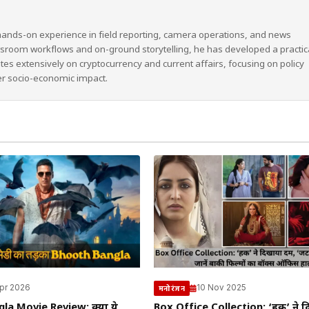
hands-on experience in field reporting, camera operations, and news
wsroom workflows and on-ground storytelling, he has developed a practic
ites extensively on cryptocurrency and current affairs, focusing on policy
er socio-economic impact.
Apr 2026
10 Nov 2025
मनोरंजन
la Movie Review: क्या ये
Box Office Collection: ‘हक’ ने द