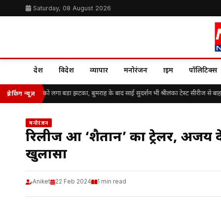
Saturday, 08 August 2026
देश
विदेश
व्यापार
मनोरंजन
क्राइम
पॉलिटिक्स
रतीय क्रिकेट टीम को लगा बड़ा झटका, बुमराह के बाद साई सुदर्शन भी श्रीलंका टेस्ट सीरीज से बाहर
ब्रेकिंग न्यूज़
मनोरंजन
रिलीज हुआ ‘शैतान’ का ट्रेलर, अजय
खुलासा
Aniket
22 Feb 2024
1 min read