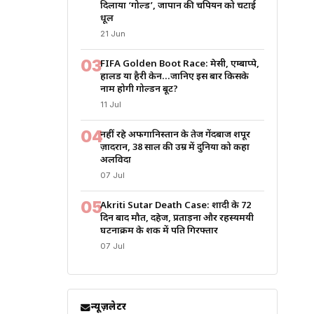
दिलाया ‘गोल्ड’, जापान की चैंपियन को चटाई
धूल
21 Jun
03
FIFA Golden Boot Race: मेसी, एम्बाप्पे,
हालैंड या हैरी केन…जानिए इस बार किसके
नाम होगी गोल्डन बूट?
11 Jul
04
नहीं रहे अफगानिस्तान के तेज गेंदबाज शपूर
ज़ादरान, 38 साल की उम्र में दुनिया को कहा
अलविदा
07 Jul
05
Akriti Sutar Death Case: शादी के 72
दिन बाद मौत, दहेज, प्रताड़ना और रहस्यमयी
घटनाक्रम के शक में पति गिरफ्तार
07 Jul
न्यूज़लेटर