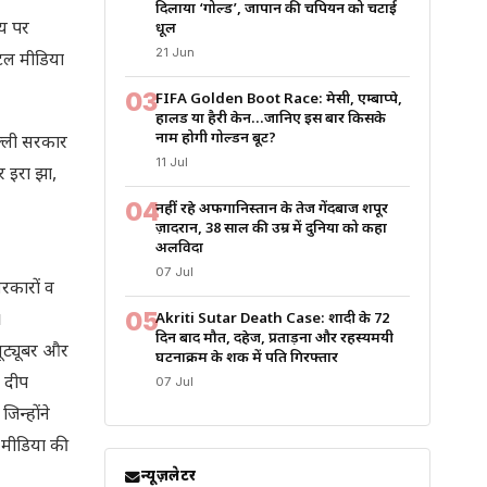
दिलाया ‘गोल्ड’, जापान की चैंपियन को चटाई
षय पर
धूल
21 Jun
िटल मीडिया
03
FIFA Golden Boot Race: मेसी, एम्बाप्पे,
हालैंड या हैरी केन…जानिए इस बार किसके
नाम होगी गोल्डन बूट?
िल्ली सरकार
11 Jul
र इरा झा,
04
नहीं रहे अफगानिस्तान के तेज गेंदबाज शपूर
ज़ादरान, 38 साल की उम्र में दुनिया को कहा
अलविदा
07 Jul
सरकारों व
05
।
Akriti Sutar Death Case: शादी के 72
दिन बाद मौत, दहेज, प्रताड़ना और रहस्यमयी
यूट्यूबर और
घटनाक्रम के शक में पति गिरफ्तार
ज दीप
07 Jul
िन्होंने
 मीडिया की
न्यूज़लेटर