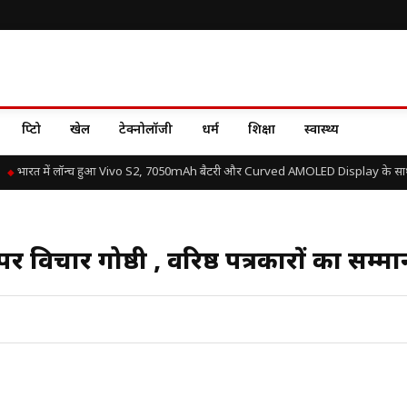
क्रिप्टो
खेल
टेक्नोलॉजी
धर्म
शिक्षा
स्वास्थ्य
भारत में लॉन्च हुआ Vivo S2, 7050mAh बैटरी और Curved AMOLED Display के साथ जान
स’ पर विचार गोष्ठी , वरिष्ठ पत्रकारों का सम्म