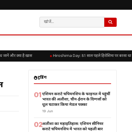
ें और क्या है खास
Hiroshima Day: 81 साल पहले हिरोशिमा पर बरसा था परमाण
ट्रेंडिंग
ान
01
एशियन कराटे चैंपियनशिप के फाइनल में पहुंचीं
भारत की अलीशा, चीन-ईरान के दिग्गजों को
धूल चटाकर किया मेडल पक्का
19 Jun
02
अलीशा का महाइतिहास: एशियन सीनियर
कराटे चैंपियनशिप में भारत को पहली बार