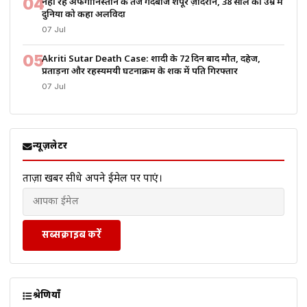
04
नहीं रहे अफगानिस्तान के तेज गेंदबाज शपूर ज़ादरान, 38 साल की उम्र में
दुनिया को कहा अलविदा
07 Jul
05
Akriti Sutar Death Case: शादी के 72 दिन बाद मौत, दहेज,
प्रताड़ना और रहस्यमयी घटनाक्रम के शक में पति गिरफ्तार
07 Jul
न्यूज़लेटर
ताज़ा खबरें सीधे अपने ईमेल पर पाएं।
सब्सक्राइब करें
श्रेणियाँ