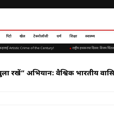
क्रिप्टो
खेल
टेक्नोलॉजी
धर्म
शिक्षा
स्वास्थ्य
हलाई Artistic Crime of the Century!
राष्ट्रीय हथकरघा दिवस: विजय चिंतकाय
ला रखें” अभियान: वैश्विक भारतीय प्रवासि