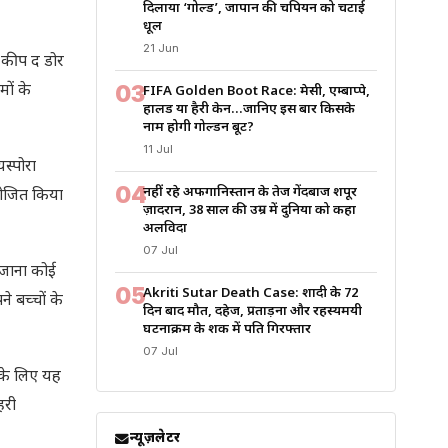
दिलाया ‘गोल्ड’, जापान की चैंपियन को चटाई
धूल
21 Jun
 “कीप द डोर
03
ों के
FIFA Golden Boot Race: मेसी, एम्बाप्पे,
हालैंड या हैरी केन…जानिए इस बार किसके
नाम होगी गोल्डन बूट?
11 Jul
स्पोरा
04
नहीं रहे अफगानिस्तान के तेज गेंदबाज शपूर
योजित किया
ज़ादरान, 38 साल की उम्र में दुनिया को कहा
अलविदा
07 Jul
ं जाना कोई
05
Akriti Sutar Death Case: शादी के 72
े बच्चों के
दिन बाद मौत, दहेज, प्रताड़ना और रहस्यमयी
घटनाक्रम के शक में पति गिरफ्तार
07 Jul
 के लिए यह
हरी
न्यूज़लेटर