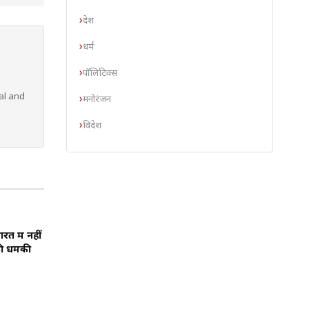
देश
धर्म
पॉलिटिक्स
al and
मनोरंजन
विदेश
त में नहीं
 की धमकी