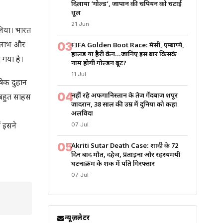
दिलाया ‘गोल्ड’, जापान की चैंपियन को चटाई
धूल
21 Jun
लिया। भारत
03
ीय लाभ और
FIFA Golden Boot Race: मेसी, एम्बाप्पे,
हालैंड या हैरी केन…जानिए इस बार किसके
 गया है।
नाम होगी गोल्डन बूट?
11 Jul
िषेक दुहान
04
नहीं रहे अफगानिस्तान के तेज गेंदबाज शपूर
 बहुत साहस
ज़ादरान, 38 साल की उम्र में दुनिया को कहा
अलविदा
07 Jul
ं इसने
05
Akriti Sutar Death Case: शादी के 72
दिन बाद मौत, दहेज, प्रताड़ना और रहस्यमयी
घटनाक्रम के शक में पति गिरफ्तार
07 Jul
न्यूज़लेटर