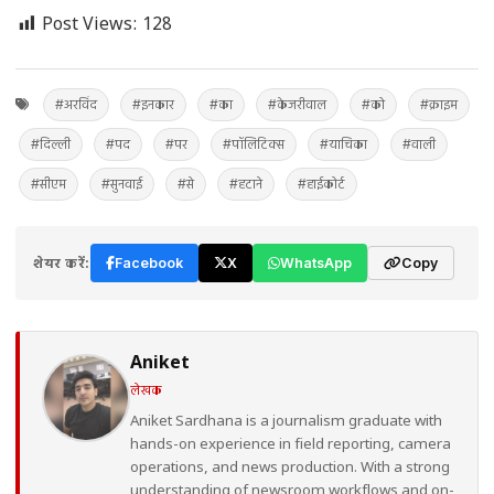
Post Views:
128
#अरविंद
#इनकार
#का
#केजरीवाल
#को
#क्राइम
#दिल्ली
#पद
#पर
#पॉलिटिक्स
#याचिका
#वाली
#सीएम
#सुनवाई
#से
#हटाने
#हाईकोर्ट
शेयर करें:
Facebook
X
WhatsApp
Copy
Aniket
लेखक
Aniket Sardhana is a journalism graduate with
hands-on experience in field reporting, camera
operations, and news production. With a strong
understanding of newsroom workflows and on-