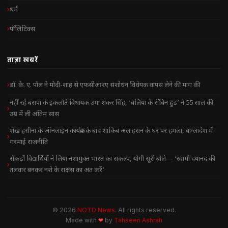
धर्म
पॉलिटिक्स
ताज़ा खबरें
डॉ. के. ए. पॉल ने मोदी-शाह से एफसीआरए संशोधन विधेयक वापस लेने की मांग की
नहीं रहे बसपा के इकलौते विधायक उमा शंकर सिंह, ‘बलिया के रॉबिन हुड’ ने 55 साल की
उम्र में ली अंतिम सांस
शेख हसीना के ऑनलाइन कार्यक्रम के बाद शाकिब अल हसन के घर पर हमला, बांग्लादेश में
गरमाई राजनीति
सैकड़ों विद्यार्थियों ने लिया नशामुक्त भारत का संकल्प, योगी सूरी बोले— ‘स्वामी दयानंद की
तलवार बनकर नशे के राक्षस का अंत करें’
© 2026
NOTD News
. All rights reserved.
Made with
❤
by
Tahseen Ashrafi