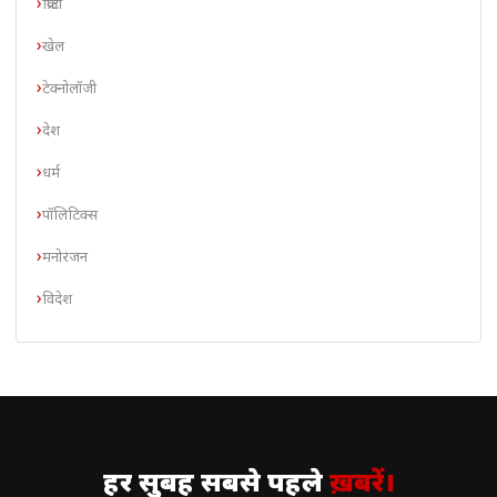
क्रिप्टो
खेल
टेक्नोलॉजी
देश
धर्म
पॉलिटिक्स
मनोरंजन
विदेश
// न्यूज़लेटर
हर सुबह सबसे पहले
ख़बरें।