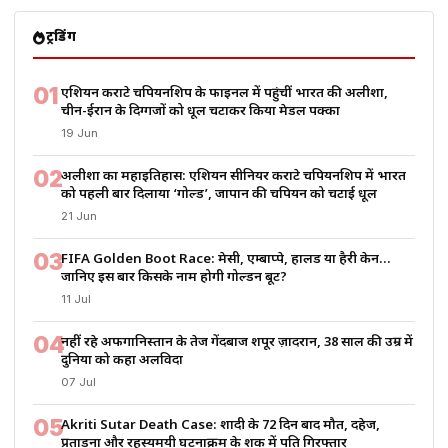
ट्रेंडिंग
01
एशियन कराटे चैंपियनशिप के फाइनल में पहुंचीं भारत की अलीशा,
चीन-ईरान के दिग्गजों को धूल चटाकर किया मेडल पक्का
19 Jun
02
अलीशा का महाइतिहास: एशियन सीनियर कराटे चैंपियनशिप में भारत
को पहली बार दिलाया ‘गोल्ड’, जापान की चैंपियन को चटाई धूल
21 Jun
03
FIFA Golden Boot Race: मेसी, एम्बाप्पे, हालैंड या हैरी केन…
जानिए इस बार किसके नाम होगी गोल्डन बूट?
11 Jul
04
नहीं रहे अफगानिस्तान के तेज गेंदबाज शपूर ज़ादरान, 38 साल की उम्र में
दुनिया को कहा अलविदा
07 Jul
05
Akriti Sutar Death Case: शादी के 72 दिन बाद मौत, दहेज,
प्रताड़ना और रहस्यमयी घटनाक्रम के शक में पति गिरफ्तार