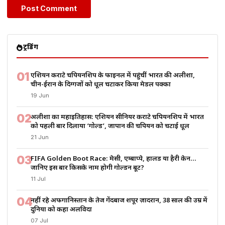
ट्रेंडिंग
01
एशियन कराटे चैंपियनशिप के फाइनल में पहुंचीं भारत की अलीशा,
चीन-ईरान के दिग्गजों को धूल चटाकर किया मेडल पक्का
19 Jun
02
अलीशा का महाइतिहास: एशियन सीनियर कराटे चैंपियनशिप में भारत
को पहली बार दिलाया ‘गोल्ड’, जापान की चैंपियन को चटाई धूल
21 Jun
03
FIFA Golden Boot Race: मेसी, एम्बाप्पे, हालैंड या हैरी केन…
जानिए इस बार किसके नाम होगी गोल्डन बूट?
11 Jul
04
नहीं रहे अफगानिस्तान के तेज गेंदबाज शपूर ज़ादरान, 38 साल की उम्र में
दुनिया को कहा अलविदा
07 Jul