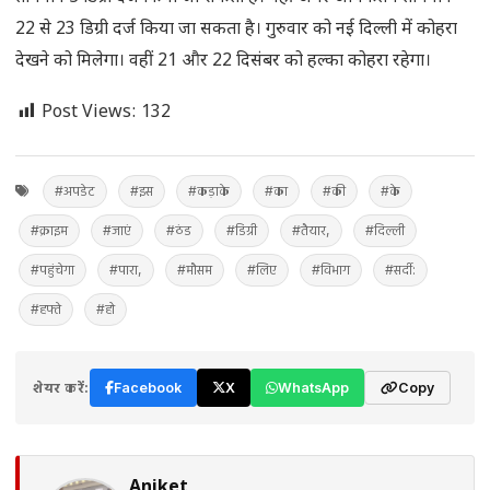
22 से 23 डिग्री दर्ज किया जा सकता है। गुरुवार को नई दिल्ली में कोहरा
देखने को मिलेगा। वहीं 21 और 22 दिसंबर को हल्का कोहरा रहेगा।
Post Views:
132
#अपडेट
#इस
#कड़ाके
#का
#की
#के
#क्राइम
#जाएं
#ठंड
#डिग्री
#तैयार,
#दिल्ली
#पहुंचेगा
#पारा,
#मौसम
#लिए
#विभाग
#सर्दी:
#हफ्ते
#हो
शेयर करें:
Facebook
X
WhatsApp
Copy
Aniket