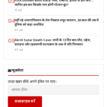
03
FIFA Golden Boot Race: मेसी, एम्बाप्पे, हालैंड या हैरी केन…
जानिए इस बार किसके नाम होगी गोल्डन बूट?
11 Jul
04
नहीं रहे अफगानिस्तान के तेज गेंदबाज शपूर ज़ादरान, 38 साल की उम्र में
दुनिया को कहा अलविदा
07 Jul
05
Akriti Sutar Death Case: शादी के 72 दिन बाद मौत, दहेज,
प्रताड़ना और रहस्यमयी घटनाक्रम के शक में पति गिरफ्तार
07 Jul
न्यूज़लेटर
ताज़ा खबरें सीधे अपने ईमेल पर पाएं।
सब्सक्राइब करें