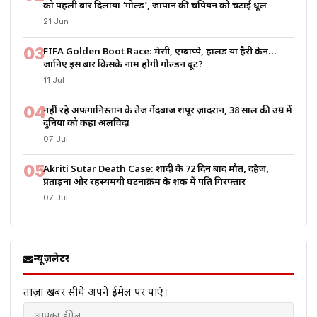
को पहली बार दिलाया ‘गोल्ड’, जापान की चैंपियन को चटाई धूल
21 Jun
03
FIFA Golden Boot Race: मेसी, एम्बाप्पे, हालैंड या हैरी केन…
जानिए इस बार किसके नाम होगी गोल्डन बूट?
11 Jul
04
नहीं रहे अफगानिस्तान के तेज गेंदबाज शपूर ज़ादरान, 38 साल की उम्र में
दुनिया को कहा अलविदा
07 Jul
05
Akriti Sutar Death Case: शादी के 72 दिन बाद मौत, दहेज,
प्रताड़ना और रहस्यमयी घटनाक्रम के शक में पति गिरफ्तार
07 Jul
न्यूज़लेटर
ताज़ा खबरें सीधे अपने ईमेल पर पाएं।