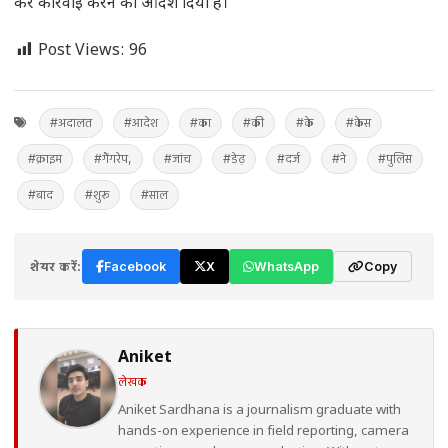
कर कार्रवाई करने का आदेश दिया है।
Post Views:
96
#अदालत
#आदेश
#का
#की
#के
#केस
#क्राइम
#गैंगरेप,
#जांच
#डेढ़
#दर्ज
#ने
#पुलिस
#बाद
#शुरू
#साल
शेयर करें:
Facebook
X
WhatsApp
Copy
Aniket
लेखक
Aniket Sardhana is a journalism graduate with
hands-on experience in field reporting, camera