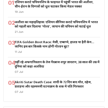
01
एशियन कराटे चैंपियनशिप के फाइनल में पहुंचीं भारत की अलीशा,
चीन-ईरान के दिग्गजों को धूल चटाकर किया मेडल पक्का
19 Jun
02
अलीशा का महाइतिहास: एशियन सीनियर कराटे चैंपियनशिप में भारत
को पहली बार दिलाया ‘गोल्ड’, जापान की चैंपियन को चटाई धूल
21 Jun
03
FIFA Golden Boot Race: मेसी, एम्बाप्पे, हालैंड या हैरी केन…
जानिए इस बार किसके नाम होगी गोल्डन बूट?
11 Jul
04
नहीं रहे अफगानिस्तान के तेज गेंदबाज शपूर ज़ादरान, 38 साल की उम्र में
दुनिया को कहा अलविदा
07 Jul
05
Akriti Sutar Death Case: शादी के 72 दिन बाद मौत, दहेज,
प्रताड़ना और रहस्यमयी घटनाक्रम के शक में पति गिरफ्तार
07 Jul