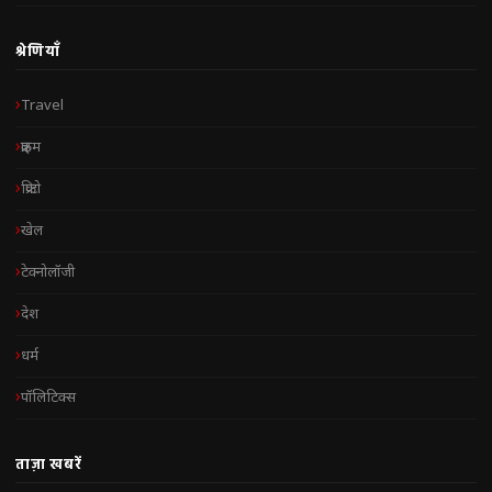
श्रेणियाँ
Travel
क्राइम
क्रिप्टो
खेल
टेक्नोलॉजी
देश
धर्म
पॉलिटिक्स
ताज़ा खबरें