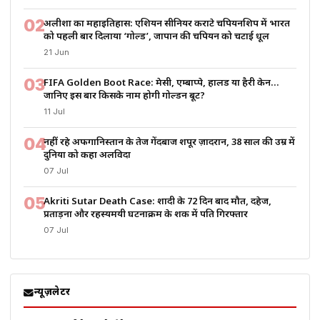
02
अलीशा का महाइतिहास: एशियन सीनियर कराटे चैंपियनशिप में भारत
को पहली बार दिलाया ‘गोल्ड’, जापान की चैंपियन को चटाई धूल
21 Jun
03
FIFA Golden Boot Race: मेसी, एम्बाप्पे, हालैंड या हैरी केन…
जानिए इस बार किसके नाम होगी गोल्डन बूट?
11 Jul
04
नहीं रहे अफगानिस्तान के तेज गेंदबाज शपूर ज़ादरान, 38 साल की उम्र में
दुनिया को कहा अलविदा
07 Jul
05
Akriti Sutar Death Case: शादी के 72 दिन बाद मौत, दहेज,
प्रताड़ना और रहस्यमयी घटनाक्रम के शक में पति गिरफ्तार
07 Jul
न्यूज़लेटर