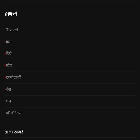
श्रेणियाँ
Travel
क्राइम
क्रिप्टो
खेल
टेक्नोलॉजी
देश
धर्म
पॉलिटिक्स
ताज़ा खबरें