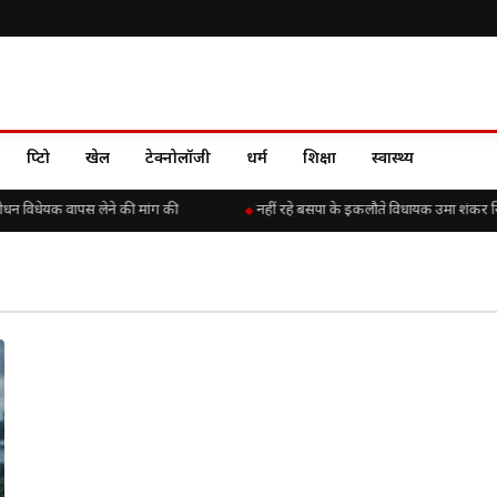
क्रिप्टो
खेल
टेक्नोलॉजी
धर्म
शिक्षा
स्वास्थ्य
धन विधेयक वापस लेने की मांग की
नहीं रहे बसपा के इकलौते विधायक उमा शंकर सिंह,