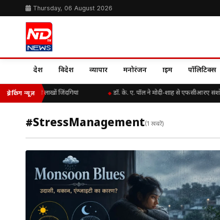
Thursday, 06 August 2026
देश
विदेश
व्यापार
मनोरंजन
क्राइम
पॉलिटिक्स
 ने थाम दी थी लाखों जिंदगियां
डॉ. के. ए. पॉल ने मोदी-शाह से एफसीआरए संशो
ब्रेकिंग न्यूज़
#StressManagement
(1 खबरें)