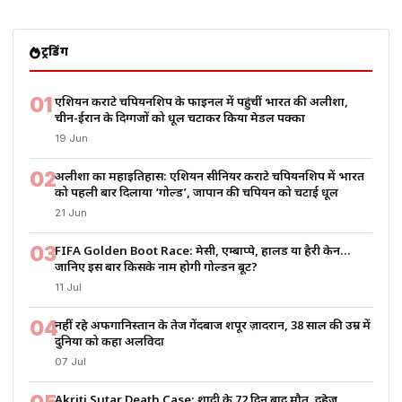
ट्रेंडिंग
01
एशियन कराटे चैंपियनशिप के फाइनल में पहुंचीं भारत की अलीशा,
चीन-ईरान के दिग्गजों को धूल चटाकर किया मेडल पक्का
19 Jun
02
अलीशा का महाइतिहास: एशियन सीनियर कराटे चैंपियनशिप में भारत
को पहली बार दिलाया ‘गोल्ड’, जापान की चैंपियन को चटाई धूल
21 Jun
03
FIFA Golden Boot Race: मेसी, एम्बाप्पे, हालैंड या हैरी केन…
जानिए इस बार किसके नाम होगी गोल्डन बूट?
11 Jul
04
नहीं रहे अफगानिस्तान के तेज गेंदबाज शपूर ज़ादरान, 38 साल की उम्र में
दुनिया को कहा अलविदा
07 Jul
Akriti Sutar Death Case: शादी के 72 दिन बाद मौत, दहेज,