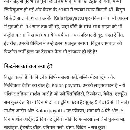
की वजह से पूरे भारत घूमे। छोटी उम्र में ही पापा का देहांत हो गया, मम्मी
स्पिरिचुअल हो गईं और केरल के आश्रम में ज्यादा समय बिताती थीं। विद्युत
सिर्फ 3 साल के थे जब उन्होंने Kalaripayattu शुरू किया – वो भी आश्रम
में गुरुओं से। 13 साल तक वोां रहे, जहां बॉडी के साथ-साथ माइंड को भी
कंट्रोल करना सिखाया गया। ये संघर्ष था – घर-परिवार से दूर, सख्त ट्रेनिंग,
इंजरीज़, उनकी प्रैक्टिस ने उन्हें इतना मजबूत बनाया। विद्युत जामवाल की
फिटनेस जर्नी इंस्टा पर देखकर फैंस भी इंस्पायर हो रहे हैं!
फिटनेस का राज क्या है?
विद्युत कहते हैं कि फिटनेस सिर्फ मसल्स नहीं, बल्कि मेंटल स्ट्रेंथ और
फिजिकल बैलेंस का खेल है। Kalaripayattu उनकी लाइफलाइन है – ये
एंशिएंट इंडियन मार्शल आर्ट है जो फ्लेक्सिबिलिटी, रिफ्लेक्स, बैलेंस, एंड्यूरेंस
सब कुछ देता है। वो दिन में दो बार ट्रेनिंग करते हैं: सुबह 5 घंटे (6 से 11 बजे)
मार्शल आर्ट्स और Kalaripayattu पर फोकस, शाम को 4 घंटे और। 5
दिन मार्शल आर्ट्स, 2 दिन वेट ट्रेनिंग। बॉडीवेट एक्सरसाइज जैसे पुल-अप्स,
स्क्वॉट्स, हैंडस्टैंड वॉक, एनिमल फ्लो, योगा, ब्रिदिंग – सब कुछ।