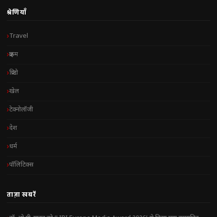
श्रेणियाँ
Travel
क्राइम
क्रिप्टो
खेल
टेक्नोलॉजी
देश
धर्म
पॉलिटिक्स
ताज़ा खबरें