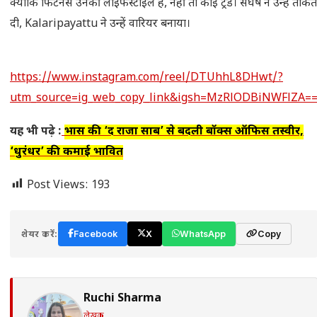
क्योंकि फिटनेस उनकी लाइफस्टाइल है, नहीं तो कोई ट्रेंड। संघर्ष ने उन्हें ताकत
दी, Kalaripayattu ने उन्हें वारियर बनाया।
https://www.instagram.com/reel/DTUhhL8DHwt/?
utm_source=ig_web_copy_link&igsh=MzRlODBiNWFlZA=
यह भी पढ़े :
प्रभास की ‘द राजा साब’ से बदली बॉक्स ऑफिस तस्वीर,
‘धुरंधर’ की कमाई प्रभावित
Post Views:
193
शेयर करें:
Facebook
X
WhatsApp
Copy
Ruchi Sharma
लेखक