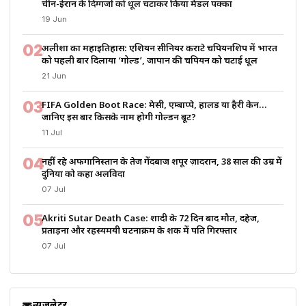
चीन-ईरान के दिग्गजों को धूल चटाकर किया मेडल पक्का
19 Jun
02
अलीशा का महाइतिहास: एशियन सीनियर कराटे चैंपियनशिप में भारत
को पहली बार दिलाया ‘गोल्ड’, जापान की चैंपियन को चटाई धूल
21 Jun
03
FIFA Golden Boot Race: मेसी, एम्बाप्पे, हालैंड या हैरी केन…
जानिए इस बार किसके नाम होगी गोल्डन बूट?
11 Jul
04
नहीं रहे अफगानिस्तान के तेज गेंदबाज शपूर ज़ादरान, 38 साल की उम्र में
दुनिया को कहा अलविदा
07 Jul
05
Akriti Sutar Death Case: शादी के 72 दिन बाद मौत, दहेज,
प्रताड़ना और रहस्यमयी घटनाक्रम के शक में पति गिरफ्तार
07 Jul
न्यूज़लेटर